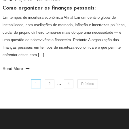
Como organizar as finanças pessoais:
Em tempos de incerteza econômica Afinal Em um cenário global de
instabilidade, com oscilações de mercado, inflação e incertezas políticas,
cuidar do próprio dinheiro tornou-se mais do que uma necessidade — é
uma questão de sobrevivência financeira. Portanto A organização das
finanças pessoais em tempos de incerteza econômica é o que permite
enfrentar crises com […]
Read More
…
Paginação
1
2
4
Próximo
de
posts