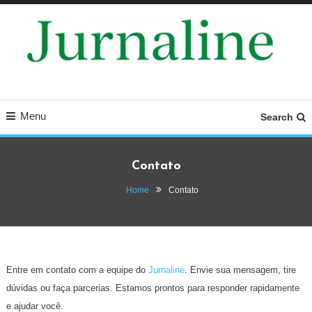
Skip
To
Content
Fique por dentro das últimas novidades em finanças, tecnologia e notícias.
Jurnaline – Notícias,
Dicas de investimento, tendências digitais e análises completas para você
tomar decisões inteligentes.
Finanças e Tecnologia
Menu
Search
Atualizadas
Contato
Home
Contato
Entre em contato com a equipe do
Jurnaline
. Envie sua mensagem, tire
dúvidas ou faça parcerias. Estamos prontos para responder rapidamente
e ajudar você.