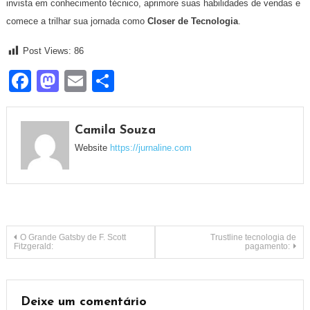
invista em conhecimento técnico, aprimore suas habilidades de vendas e
comece a trilhar sua jornada como
Closer de Tecnologia
.
Post Views:
86
Facebook
Mastodon
Email
Share
Camila Souza
Website
https://jurnaline.com
Navegação
O Grande Gatsby de F. Scott
Trustline tecnologia de
Fitzgerald:
pagamento:
de
Post
Deixe um comentário