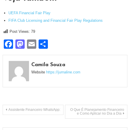
UEFA Financial Fair Play
FIFA Club Licensing and Financial Fair Play Regulations
Post Views:
79
Facebook
Mastodon
Email
Share
Camila Souza
Website
https://jurnaline.com
Navegação
Assistente Financeiro WhatsApp:
O Que É Planejamento Financeiro
e Como Aplicar no Dia a Dia
de