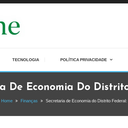
 notícias. Dicas de investimento, tendências digitais e análises completas p
 Finanças e Tecnologia Atu
TECNOLOGIA
POLÍTICA PRIVACIDADE
ia De Economia Do Distrito
Home
Finanças
Secretaria de Economia do Distrito Federal: