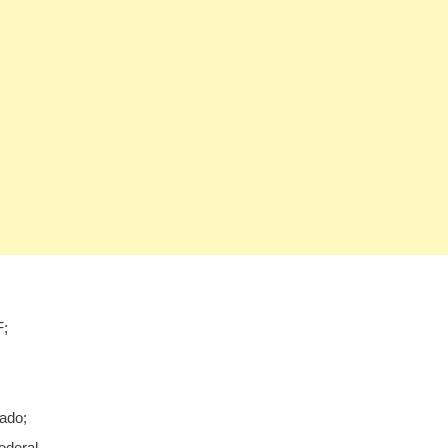
F;
ado;
ederal.